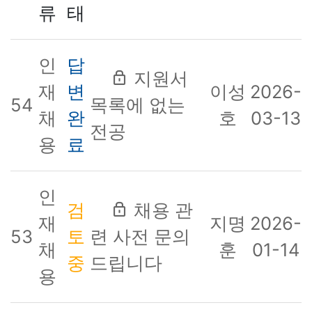
류
태
인
답
지원서
재
변
이성
2026-
54
목록에 없는
채
완
호
03-13
전공
용
료
인
검
채용 관
재
지명
2026-
53
토
련 사전 문의
채
훈
01-14
중
드립니다
용