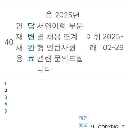
2025년
인
답
서연이화 부문
재
변
별 채용 연계
이휘
2025-
40
채
완
형 인턴사원
래
02-26
용
료
관련 문의드립
니다
1
2
3
4
5
개인
정보
사
COPYRIGHT