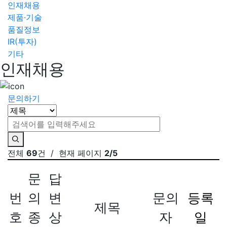
인재채용
제품·기술
품질정보
IR(투자)
기타
인재채용
문의하기
전체
69
건
/ 현재 페이지
2/5
문
답
번
의
변
문의
등록
제목
호
종
상
자
일