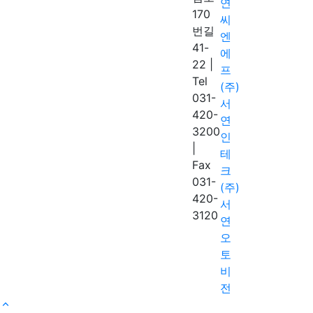
연
170
씨
번길
엔
41-
에
22
|
프
Tel
(주)
031-
서
420-
연
3200
인
|
테
Fax
크
031-
(주)
420-
서
3120
연
오
토
비
전