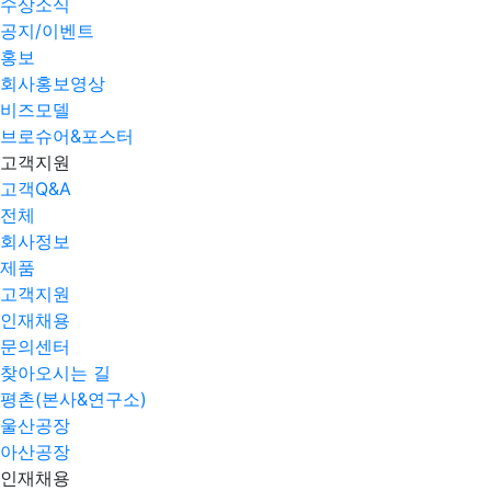
수상소식
공지/이벤트
홍보
회사홍보영상
비즈모델
브로슈어&포스터
고객지원
고객Q&A
전체
회사정보
제품
고객지원
인재채용
문의센터
찾아오시는 길
평촌(본사&연구소)
울산공장
아산공장
인재채용