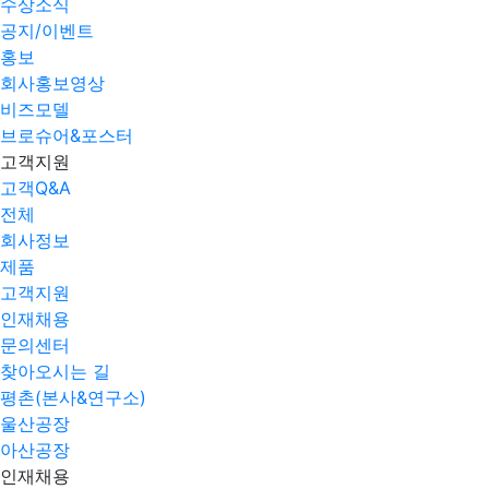
수상소식
공지/이벤트
홍보
회사홍보영상
비즈모델
브로슈어&포스터
고객지원
고객Q&A
전체
회사정보
제품
고객지원
인재채용
문의센터
찾아오시는 길
평촌(본사&연구소)
울산공장
아산공장
인재채용