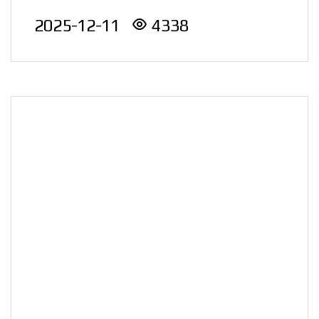
실용화진흥 부문에서 국무
2025-12-11
4338
총리 ..