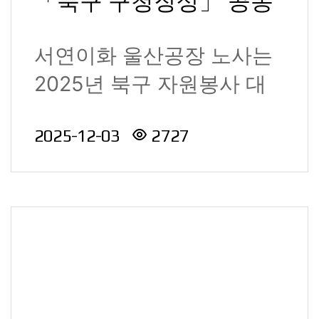
「북구 구청장상」 공동
수상
서연이화 울산공장 노사는
2025년 북구 자원봉사 대
축제에서 지역사회 나눔 문
2025-12-03
2727
화 확산에 기여한 공..