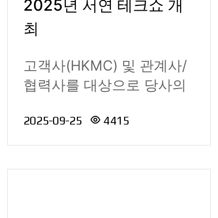
2025년 서연 테크쇼 개
최
고객사(HKMC) 및 관계사/
협력사를 대상으로 당사의
기술력을 소개코져 제 7회
2025-09-25
4415
서연 테크쇼를 개..