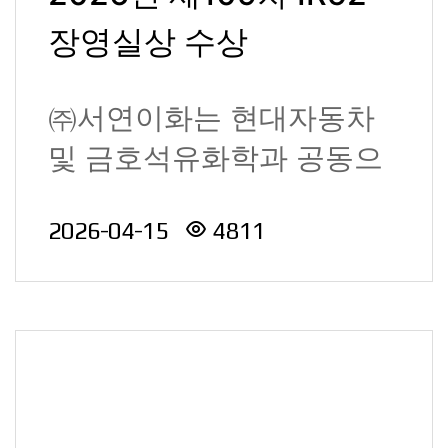
장영실상 수상
㈜서연이화는 현대자동차
및 금호석유화학과 공동으
로 개발한 ‘자동차 친환경
2026-04-15
4811
부품용 재활용 ABS 수..