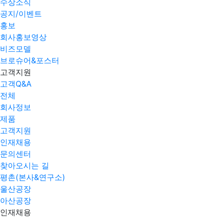
수상소식
공지/이벤트
홍보
회사홍보영상
비즈모델
브로슈어&포스터
고객지원
고객Q&A
전체
회사정보
제품
고객지원
인재채용
문의센터
찾아오시는 길
평촌(본사&연구소)
울산공장
아산공장
인재채용