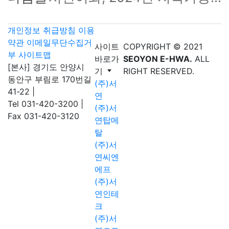
개인정보 취급방침
이용
약관
이메일무단수집거
사이트
COPYRIGHT © 2021
부
사이트맵
바로가
SEOYON E-HWA.
ALL
[본사] 경기도 안양시
기
RIGHT RESERVED.
동안구 부림로 170번길
(주)서
41-22
|
연
Tel 031-420-3200
|
(주)서
Fax 031-420-3120
연탑메
탈
(주)서
연씨엔
에프
(주)서
연인테
크
(주)서