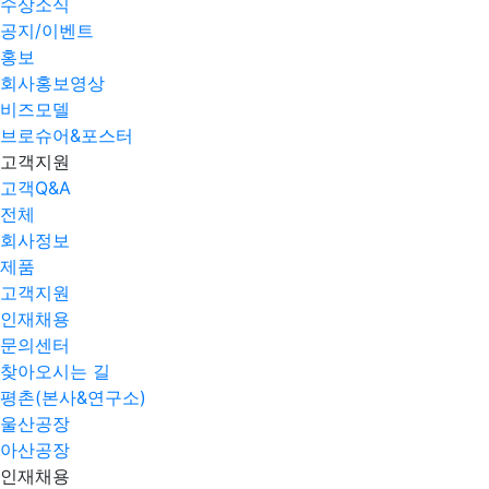
수상소식
공지/이벤트
홍보
회사홍보영상
비즈모델
브로슈어&포스터
고객지원
고객Q&A
전체
회사정보
제품
고객지원
인재채용
문의센터
찾아오시는 길
평촌(본사&연구소)
울산공장
아산공장
인재채용