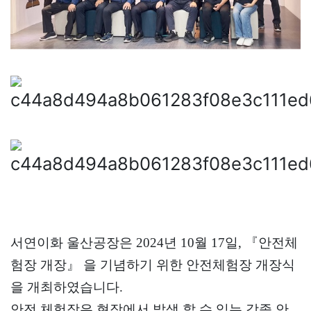
서연이화 울산공장은
2024
년
10
월
17
일
, 『
안전체
험장 개장
』
을 기념하기 위한 안전체험장 개장식
을 개최하였습니다
.
안전 체험장은
현장에서 발생 할 수 있는 각종 안