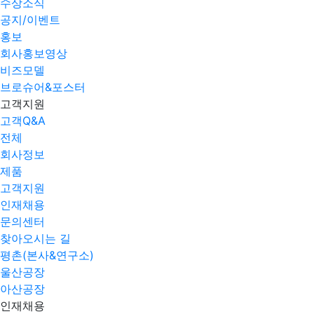
수상소식
공지/이벤트
홍보
회사홍보영상
비즈모델
브로슈어&포스터
고객지원
고객Q&A
전체
회사정보
제품
고객지원
인재채용
문의센터
찾아오시는 길
평촌(본사&연구소)
울산공장
아산공장
인재채용