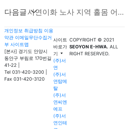
다음글
서연이화 노사 지역 홀몸 어르신을 위한 계절 김치 담그기 봉사활동 실시
개인정보 취급방침
이용
약관
이메일무단수집거
사이트
COPYRIGHT © 2021
부
사이트맵
바로가
SEOYON E-HWA.
ALL
[본사] 경기도 안양시
기
RIGHT RESERVED.
동안구 부림로 170번길
(주)서
41-22
|
연
Tel 031-420-3200
|
(주)서
Fax 031-420-3120
연탑메
탈
(주)서
연씨엔
에프
(주)서
연인테