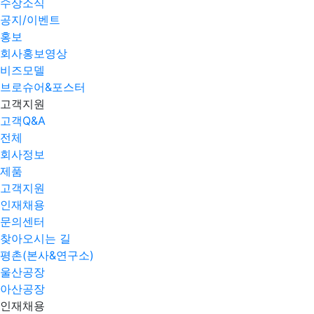
수상소식
공지/이벤트
홍보
회사홍보영상
비즈모델
브로슈어&포스터
고객지원
고객Q&A
전체
회사정보
제품
고객지원
인재채용
문의센터
찾아오시는 길
평촌(본사&연구소)
울산공장
아산공장
인재채용