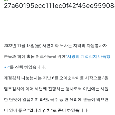
2022
년
11
월
18
일
(
금
)
서연이화
노사는 지역의 자원봉사자
분들과 함께 홀몸 어르신들을 위한
“사랑의 계절김치
나눔행
사
”
를
진행 하였습니다
.
계절김치
나눔행사는
지난
6
월 오이소박이를 시작으로
8
월
열무김치에 이어
세번째
진행하는
행사로써
이번에는 시원
한 단맛이 일품이며 라면
,
국수 등 면
요리에 곁들여 먹으면
더 없이 좋
은
“
알타리
김치”
로
준비 하였습니다
.