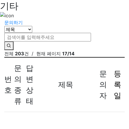
기타
문의하기
전체
203
건
/ 현재 페이지
17/14
문
답
문
등
번
의
변
제목
의
록
호
종
상
자
일
류
태