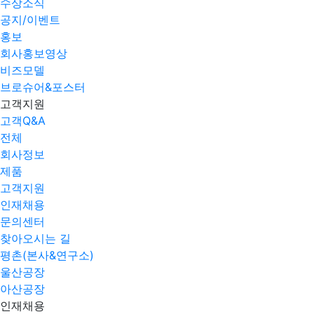
수상소식
공지/이벤트
홍보
회사홍보영상
비즈모델
브로슈어&포스터
고객지원
고객Q&A
전체
회사정보
제품
고객지원
인재채용
문의센터
찾아오시는 길
평촌(본사&연구소)
울산공장
아산공장
인재채용