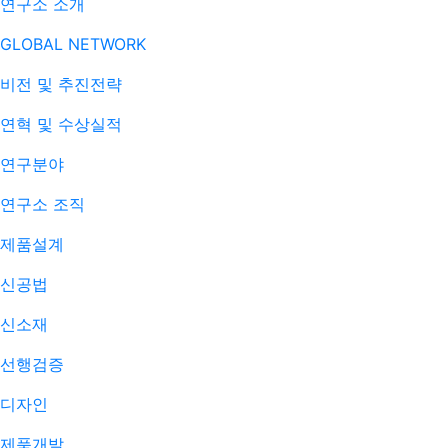
연구소 소개
GLOBAL NETWORK
비전 및 추진전략
연혁 및 수상실적
연구분야
연구소 조직
제품설계
신공법
신소재
선행검증
디자인
제품개발