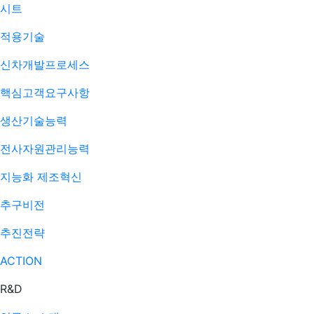
시트
적용기술
신차개발프로세스
핵심고객요구사항
생산기술능력
전사자원관리능력
지능화 제조혁신
추구비전
추진전략
ACTION
R&D